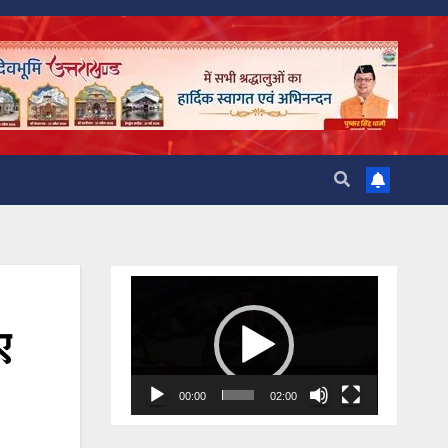
Video
Player
ए
00:00
02:00