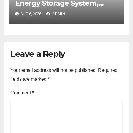
Energy Storage System,
UJVNL लगाएगा 352 करोड़ का प्रोजेक्ट
AUG 6, 2026
ADMIN
Leave a Reply
Your email address will not be published.
Required
fields are marked
*
Comment
*