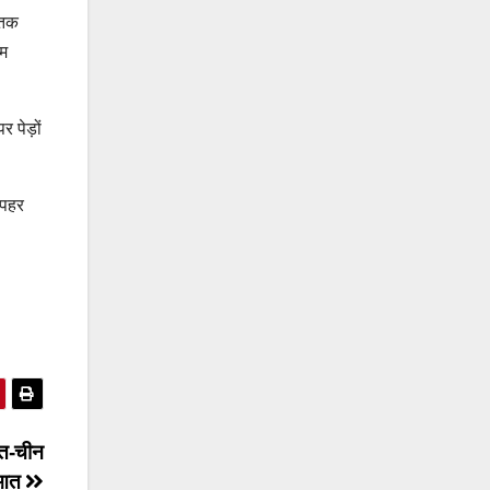
 तक
सम
 पेड़ों
ोपहर
रत-चीन
रुआत