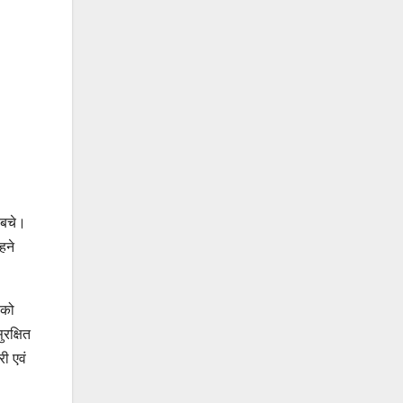
 बचे।
हने
 को
रक्षित
ी एवं