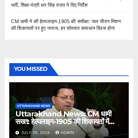
भर्ती, शिक्षा मंत्री धन सिंह रावत ने दिए निर्देश
CM धामी ने की हेल्पलाइन-1905 की समीक्षा: जल जीवन मिशन
की शिकायतों पर हुए नाराज, हर सोमवार समाधान दिवस होगा
YOU MISSED
UTTARAKHAND NEWS
Uttarakhand News: CM धामी
सख्त: हेल्पलाइन-1905 की शिकायतों में
लापरवाही पर होगी कार्रवाई, शून्य प्रदर्शन वाले
JULY 30, 2026
ADMIN
अधिकारियों को नोटिस…