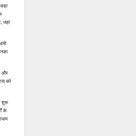
ए कहा
ल
, जहां
धामी
 उनका
को और
्वास को
 शुरू
ं के
ारधाम