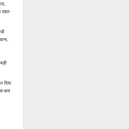
पाद,
के तहत
ोधी
चाना,
 बड़ी
ूर दिया
इस बात