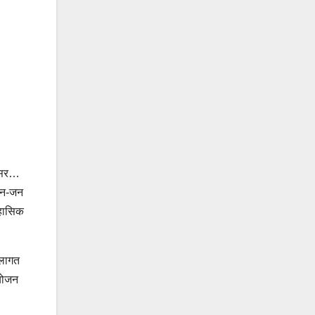
रिसर…
 जन-जन
िहासिक
 लागत
आयोजन