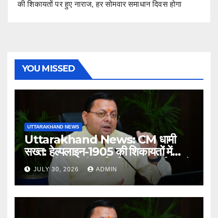
की शिकायतों पर हुए नाराज, हर सोमवार समाधान दिवस होगा
YOU MISSED
UTTARAKHAND NEWS
Uttarakhand News: CM धामी
सख्त: हेल्पलाइन-1905 की शिकायतों में
लापरवाही पर होगी कार्रवाई, शून्य प्रदर्शन वाले
JULY 30, 2026
ADMIN
अधिकारियों को नोटिस…