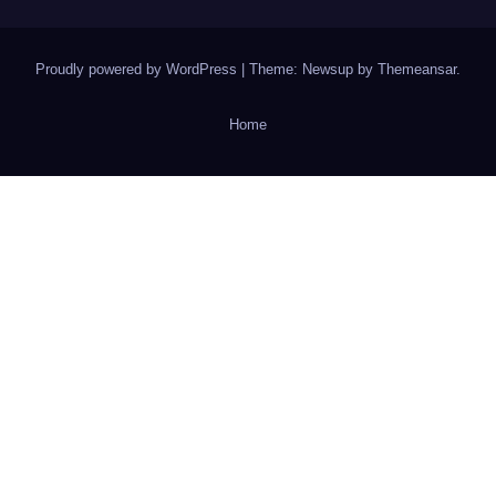
Proudly powered by WordPress
|
Theme: Newsup by
Themeansar
.
Home