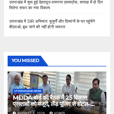
उत्तराखंड में शुरू हुई देहरादून-रामनगर एक्सप्रेस, सप्ताह में दो दिन
मिलेगा सफर का नया विकल्प
उत्तराखंड में SIR अभियान: बुजुर्गों और दिव्यांगों के घर पहुंचेंगे
बीएलओ, बूथ जाने की नहीं होगी जरूरत
YOU MISSED
UTTARAKHAND NEWS
MDDA बोर्ड की बैठक में 25 विकास
प्रस्तावों को मंजूरी, लैंड पूलिंग से होटल-
पर्यटन परियोजनाओं को मिलेगी रफ्तार
AUGUST 6, 2026
ADMIN