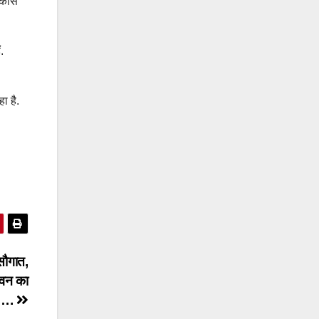
विकास
.
ा है.
ौगात,
भवन का
ण….