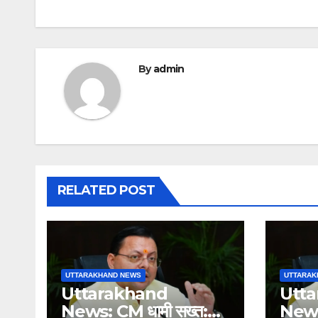
By
admin
RELATED POST
UTTARAKHAND NEWS
UTTARAK
Uttarakhand
Utt
News: CM धामी सख्त:
News: