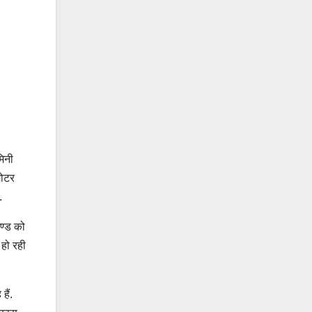
मिनी
मोटर
.
खण्ड को
 हो रही
हैं.