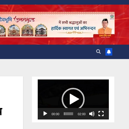
Video
Player
य
00:00
02:00