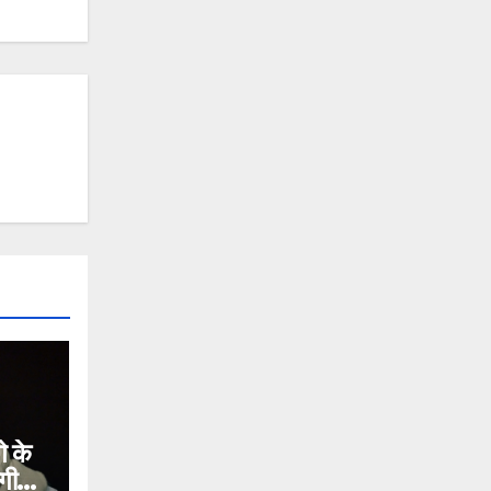
 के
गी