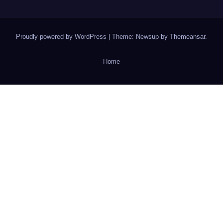
Proudly powered by WordPress
|
Theme: Newsup by
Themeansar
.
Home