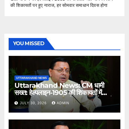
की शिकायतों पर हुए नाराज, हर सोमवार समाधान दिवस होगा
YOU MISSED
UTTARAKHAND NEWS
Uttarakhand News: CM धामी
सख्त: हेल्पलाइन-1905 की शिकायतों में
लापरवाही पर होगी कार्रवाई, शून्य प्रदर्शन वाले
JULY 30, 2026
ADMIN
अधिकारियों को नोटिस…