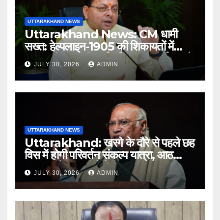
UTTARAKHAND NEWS
Uttarakhand News: CM धामी
सख्त: हेल्पलाइन-1905 की शिकायतों में
लापरवाही पर होगी कार्रवाई, शून्य प्रदर्शन वाले
JULY 30, 2026
ADMIN
अधिकारियों को नोटिस…
UTTARAKHAND NEWS
Uttarakhand: खरगे के दौरे से पहले छह
विस में होगी परिवर्तन संकल्प यात्रा, आठ
अगस्त को हल्द्वानी में रैली
JULY 30, 2026
ADMIN