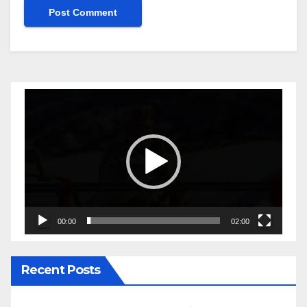
Video
Player
00:00
02:00
Recent Posts