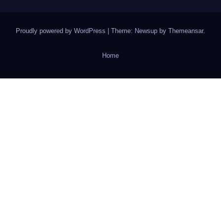
Proudly powered by WordPress
|
Theme: Newsup by
Themeansar
.
Home