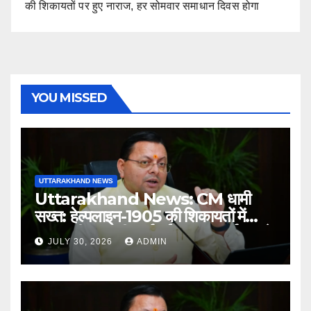
की शिकायतों पर हुए नाराज, हर सोमवार समाधान दिवस होगा
YOU MISSED
UTTARAKHAND NEWS
Uttarakhand News: CM धामी
सख्त: हेल्पलाइन-1905 की शिकायतों में
लापरवाही पर होगी कार्रवाई, शून्य प्रदर्शन वाले
JULY 30, 2026
ADMIN
अधिकारियों को नोटिस…