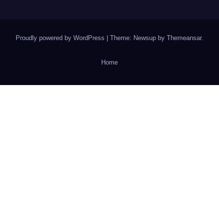
Proudly powered by WordPress
|
Theme: Newsup by
Themeansar
.
Home