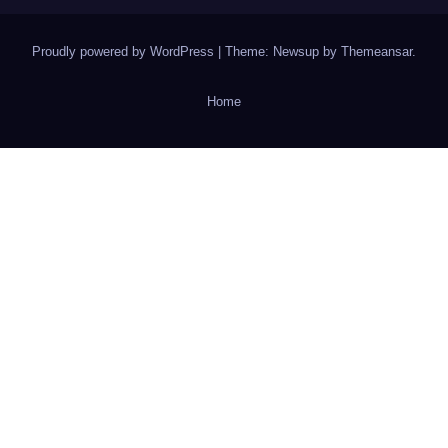
Proudly powered by WordPress
|
Theme: Newsup by
Themeansar
.
Home