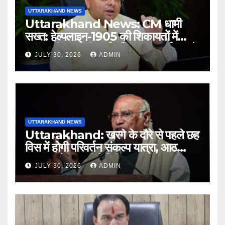
UTTARAKHAND NEWS
Uttarakhand News: CM धामी
सख्त: हेल्पलाइन-1905 की शिकायतों में
लापरवाही पर होगी कार्रवाई, शून्य प्रदर्शन वाले
JULY 30, 2026
ADMIN
अधिकारियों को नोटिस…
UTTARAKHAND NEWS
Uttarakhand: खरगे के दौरे से पहले छह
विस में होगी परिवर्तन संकल्प यात्रा, आठ
अगस्त को हल्द्वानी में रैली
JULY 30, 2026
ADMIN