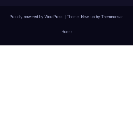
Proudly powered by WordPress
|
Theme: Newsup by
Themeansar
.
Home