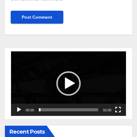
Video
Player
00:00
02:00
Recent Posts