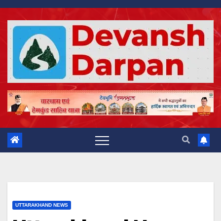
Skip
to
content
UTTARAKHAND NEWS