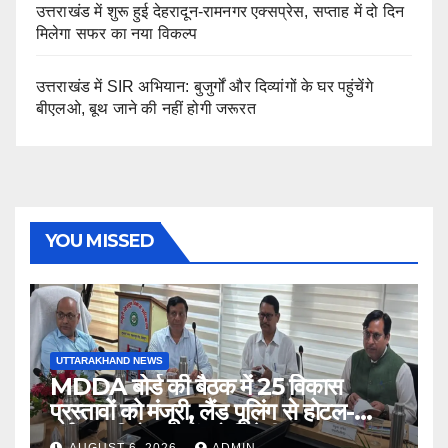
उत्तराखंड में शुरू हुई देहरादून-रामनगर एक्सप्रेस, सप्ताह में दो दिन
मिलेगा सफर का नया विकल्प
उत्तराखंड में SIR अभियान: बुजुर्गों और दिव्यांगों के घर पहुंचेंगे
बीएलओ, बूथ जाने की नहीं होगी जरूरत
YOU MISSED
UTTARAKHAND NEWS
MDDA बोर्ड की बैठक में 25 विकास
प्रस्तावों को मंजूरी, लैंड पूलिंग से होटल-
पर्यटन परियोजनाओं को मिलेगी रफ्तार
AUGUST 6, 2026
ADMIN