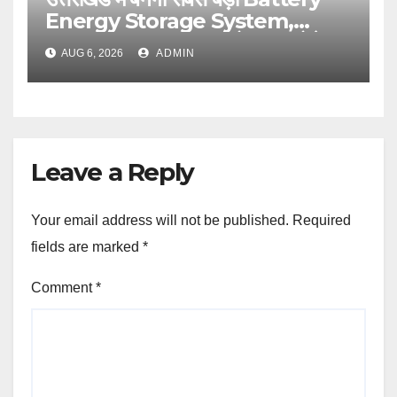
Energy Storage System,
UJVNL लगाएगा 352 करोड़ का प्रोजेक्ट
AUG 6, 2026
ADMIN
Leave a Reply
Your email address will not be published.
Required
fields are marked
*
Comment
*