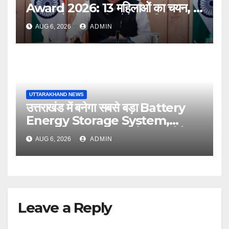
Award 2026: 13 महिलाओं का चयन, 8
अगस्त को सीएम धामी करेंगे सम्मानित
AUG 6, 2026
ADMIN
UTTARAKHAND NEWS
उत्तराखंड में बनेगा सबसे बड़ा Battery
Energy Storage System,
UJVNL लगाएगा 352 करोड़ का प्रोजेक्ट
AUG 6, 2026
ADMIN
Leave a Reply