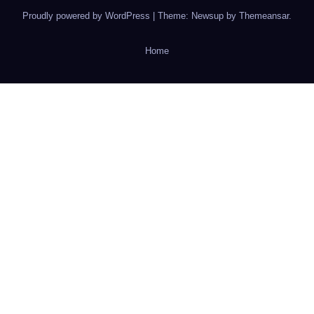
Proudly powered by WordPress
|
Theme: Newsup by
Themeansar
.
Home