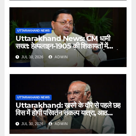
UTTARAKHAND NEWS
Uttarakhand News: CM धामी
सख्त: हेल्पलाइन-1905 की शिकायतों में
लापरवाही पर होगी कार्रवाई, शून्य प्रदर्शन वाले
JUL 30, 2026
ADMIN
अधिकारियों को नोटिस…
UTTARAKHAND NEWS
Uttarakhand: खरगे के दौरे से पहले छह
विस में होगी परिवर्तन संकल्प यात्रा, आठ
अगस्त को हल्द्वानी में रैली
JUL 30, 2026
ADMIN