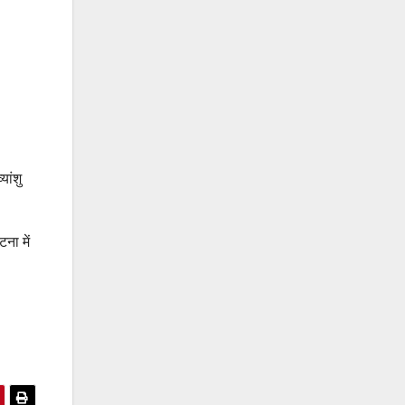
ांशु
ना में