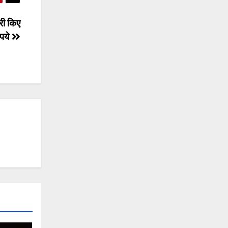
री किए
ुपये