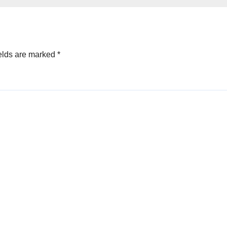
टिस…
elds are marked
*