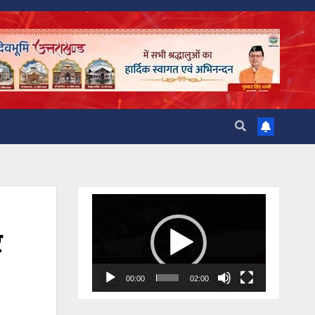
Video
Player
र
00:00
02:00