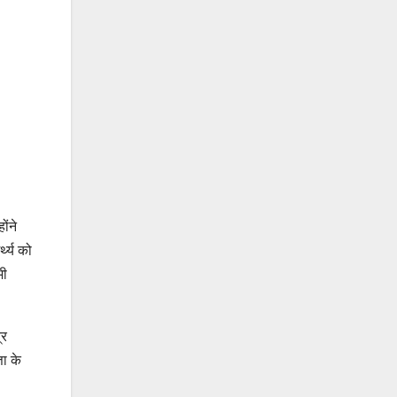
ोंने
्थ्य को
भी
्र
ता के