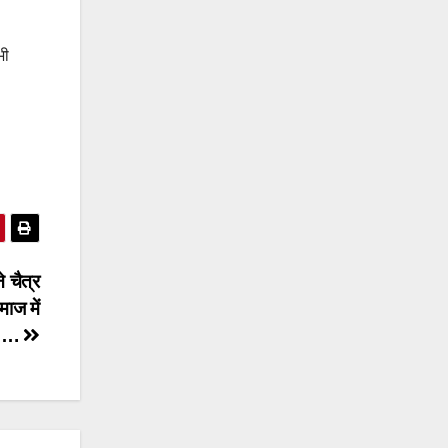
भी
 चैत्र
ाज में
्व….