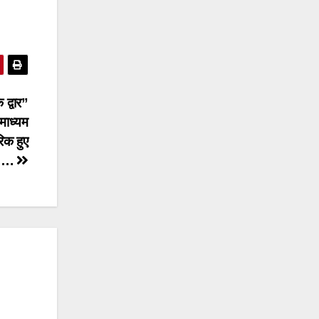
्वार”
माध्यम
िक हुए
त….