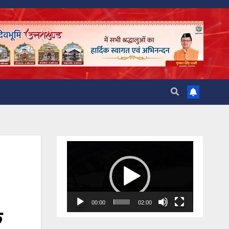
Video
Player
00:00
02:00
क