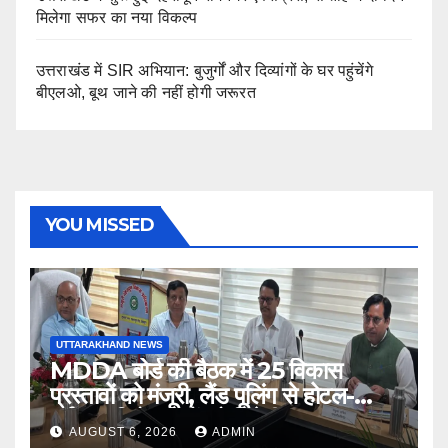
मिलेगा सफर का नया विकल्प
उत्तराखंड में SIR अभियान: बुजुर्गों और दिव्यांगों के घर पहुंचेंगे
बीएलओ, बूथ जाने की नहीं होगी जरूरत
YOU MISSED
UTTARAKHAND NEWS
MDDA बोर्ड की बैठक में 25 विकास
प्रस्तावों को मंजूरी, लैंड पूलिंग से होटल-
पर्यटन परियोजनाओं को मिलेगी रफ्तार
AUGUST 6, 2026
ADMIN