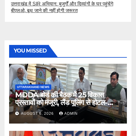
उत्तराखंड में SIR अभियान: बुजुर्गों और दिव्यांगों के घर पहुंचेंगे
बीएलओ, बूथ जाने की नहीं होगी जरूरत
YOU MISSED
UTTARAKHAND NEWS
MDDA बोर्ड की बैठक में 25 विकास
प्रस्तावों को मंजूरी, लैंड पूलिंग से होटल-
पर्यटन परियोजनाओं को मिलेगी रफ्तार
AUGUST 6, 2026
ADMIN