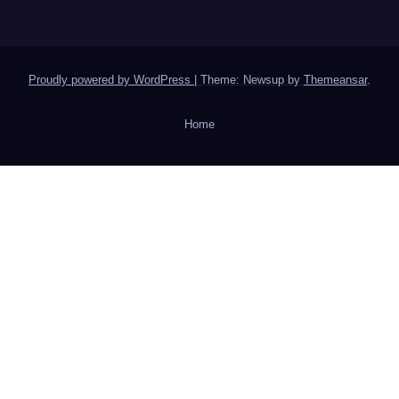
Proudly powered by WordPress
|
Theme: Newsup by
Themeansar
.
Home