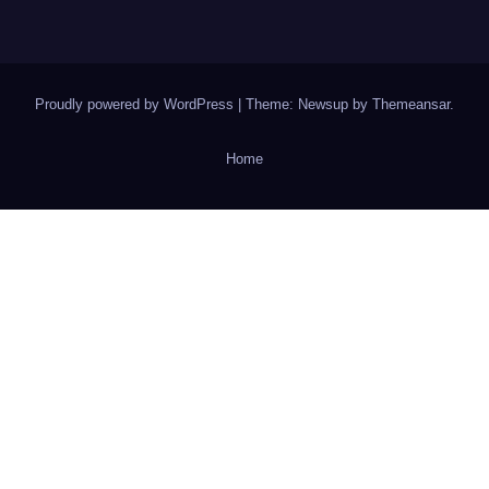
Proudly powered by WordPress
|
Theme: Newsup by
Themeansar
.
Home