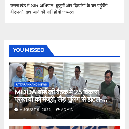
उत्तराखंड में SIR अभियान: बुजुर्गों और दिव्यांगों के घर पहुंचेंगे
बीएलओ, बूथ जाने की नहीं होगी जरूरत
YOU MISSED
UTTARAKHAND NEWS
MDDA बोर्ड की बैठक में 25 विकास
प्रस्तावों को मंजूरी, लैंड पूलिंग से होटल-
पर्यटन परियोजनाओं को मिलेगी रफ्तार
AUGUST 6, 2026
ADMIN