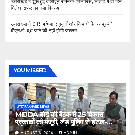
उत्तराखंड में शुरू हुई देहरादून-रामनगर एक्सप्रेस, सप्ताह में दो दिन
मिलेगा सफर का नया विकल्प
उत्तराखंड में SIR अभियान: बुजुर्गों और दिव्यांगों के घर पहुंचेंगे
बीएलओ, बूथ जाने की नहीं होगी जरूरत
YOU MISSED
UTTARAKHAND NEWS
MDDA बोर्ड की बैठक में 25 विकास
प्रस्तावों को मंजूरी, लैंड पूलिंग से होटल-
पर्यटन परियोजनाओं को मिलेगी रफ्तार
AUGUST 6, 2026
ADMIN