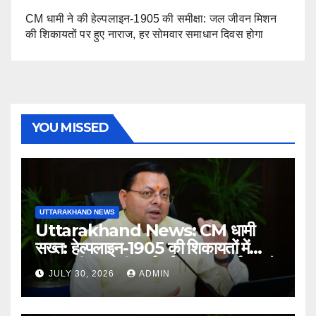
CM धामी ने की हेल्पलाइन-1905 की समीक्षा: जल जीवन मिशन
की शिकायतों पर हुए नाराज, हर सोमवार समाधान दिवस होगा
YOU MISSED
UTTARAKHAND NEWS
Uttarakhand News: CM धामी
सख्त: हेल्पलाइन-1905 की शिकायतों में
लापरवाही पर होगी कार्रवाई, शून्य प्रदर्शन वाले
JULY 30, 2026
ADMIN
अधिकारियों को नोटिस…