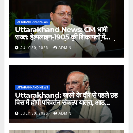
UTTARAKHAND NEWS
Uttarakhand News: CM धामी
सख्त: हेल्पलाइन-1905 की शिकायतों में
लापरवाही पर होगी कार्रवाई, शून्य प्रदर्शन वाले
JULY 30, 2026
ADMIN
अधिकारियों को नोटिस…
UTTARAKHAND NEWS
Uttarakhand: खरगे के दौरे से पहले छह
विस में होगी परिवर्तन संकल्प यात्रा, आठ
अगस्त को हल्द्वानी में रैली
JULY 30, 2026
ADMIN