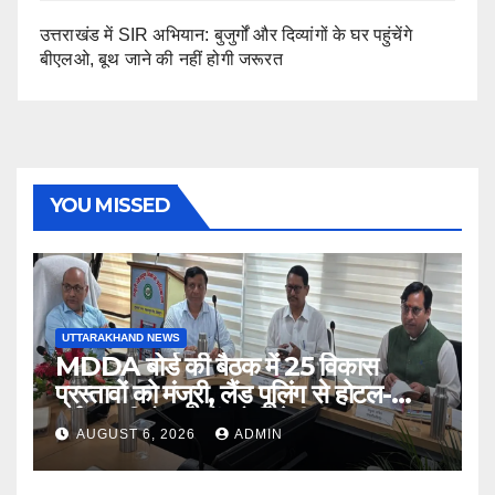
उत्तराखंड में SIR अभियान: बुजुर्गों और दिव्यांगों के घर पहुंचेंगे
बीएलओ, बूथ जाने की नहीं होगी जरूरत
YOU MISSED
UTTARAKHAND NEWS
MDDA बोर्ड की बैठक में 25 विकास
प्रस्तावों को मंजूरी, लैंड पूलिंग से होटल-
पर्यटन परियोजनाओं को मिलेगी रफ्तार
AUGUST 6, 2026
ADMIN