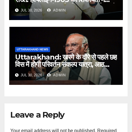
लापरवाही पर होगी कार्रवाई, शून्य प्रदर्शन वाले
JUL 30, 2026
ADMIN
अधिकारियों को नोटिस…
UTTARAKHAND NEWS
Uttarakhand: खरगे के दौरे से पहले छह
विस में होगी परिवर्तन संकल्प यात्रा, आठ
अगस्त को हल्द्वानी में रैली
JUL 30, 2026
ADMIN
Leave a Reply
Your email address will not be published.
Required