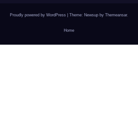
Proudly powered by WordPress
|
Theme: Newsup by
Themeansar
.
Home