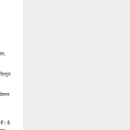
िता,
्रिपुरा
 देशभर
हैं। ई-