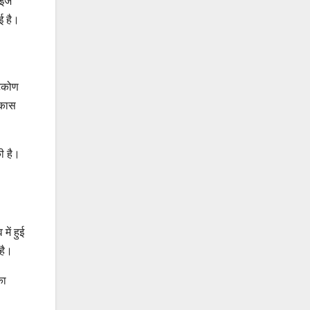
ाइज
ई है।
टिकोण
िकास
ी है।
में हुई
है।
का