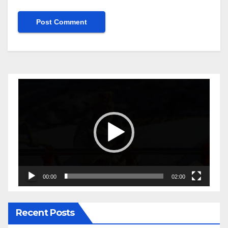
Video
Player
00:00
02:00
Recent Posts