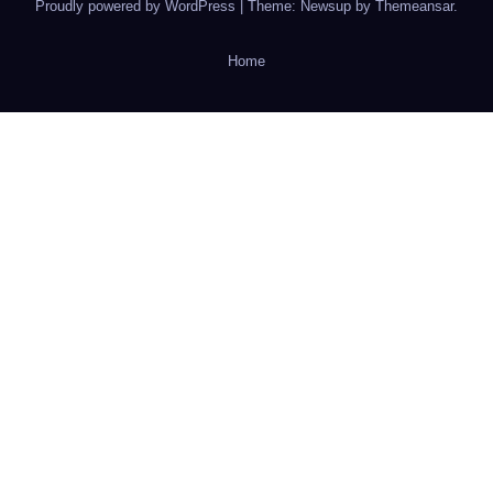
Proudly powered by WordPress
|
Theme: Newsup by
Themeansar
.
Home