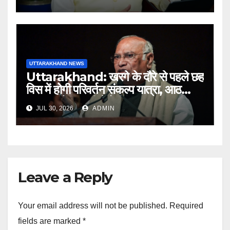
अधिकारियों को नोटिस…
UTTARAKHAND NEWS
Uttarakhand: खरगे के दौरे से पहले छह
विस में होगी परिवर्तन संकल्प यात्रा, आठ
अगस्त को हल्द्वानी में रैली
JUL 30, 2026
ADMIN
Leave a Reply
Your email address will not be published.
Required
fields are marked
*