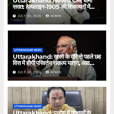
Uttarakhand News: CM धामी
सख्त: हेल्पलाइन-1905 की शिकायतों में
लापरवाही पर होगी कार्रवाई, शून्य प्रदर्शन वाले
JULY 30, 2026
ADMIN
अधिकारियों को नोटिस…
UTTARAKHAND NEWS
Uttarakhand: खरगे के दौरे से पहले छह
विस में होगी परिवर्तन संकल्प यात्रा, आठ
अगस्त को हल्द्वानी में रैली
JULY 30, 2026
ADMIN
UTTARAKHAND NEWS
Uttarakhand: प्रदेश में शिक्षकों के