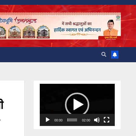
Video
Player
ी
00:00
02:00