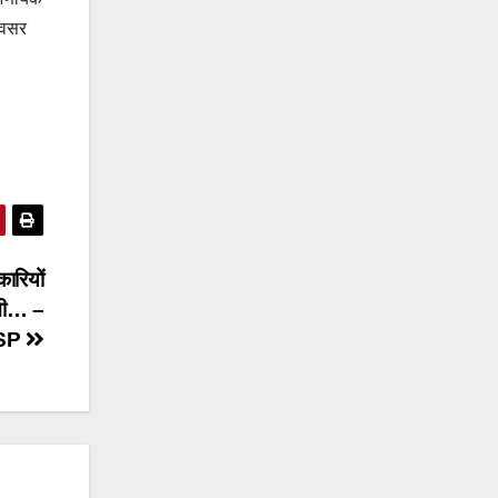
अवसर
ारियों
वनी… –
SP