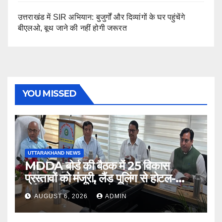
उत्तराखंड में SIR अभियान: बुजुर्गों और दिव्यांगों के घर पहुंचेंगे
बीएलओ, बूथ जाने की नहीं होगी जरूरत
YOU MISSED
UTTARAKHAND NEWS
MDDA बोर्ड की बैठक में 25 विकास
प्रस्तावों को मंजूरी, लैंड पूलिंग से होटल-
पर्यटन परियोजनाओं को मिलेगी रफ्तार
AUGUST 6, 2026
ADMIN