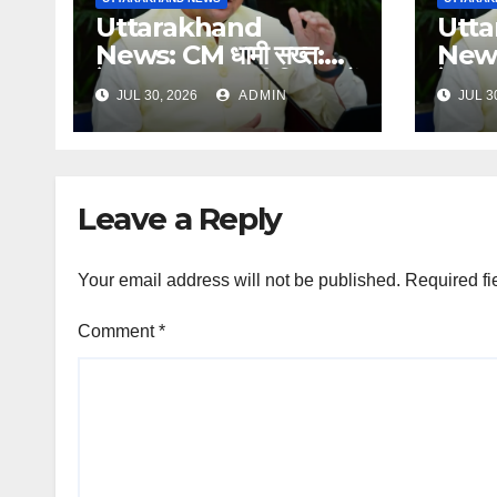
Uttarakhand
Utt
News: CM धामी सख्त:
News:
हेल्पलाइन-1905 की शिकायतों
हेल्प
JUL 30, 2026
ADMIN
JUL 3
में लापरवाही पर होगी कार्रवाई,
में लाप
शून्य प्रदर्शन वाले अधिकारियों
शून्य प
को नोटिस…
को नो
Leave a Reply
Your email address will not be published.
Required fi
Comment
*