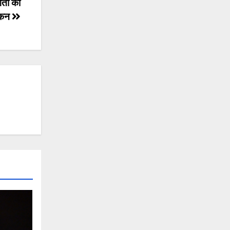
िता का
ोकन