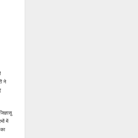
ी
ी ने
ए
िज्ञासु
ं में
 का