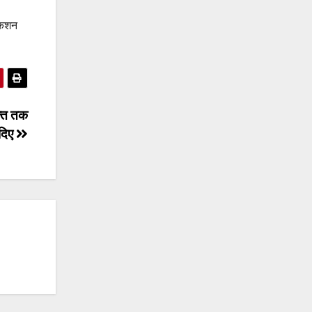
 किशन
्ति तक
 दिए