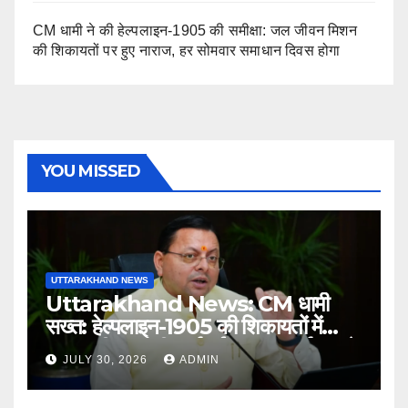
CM धामी ने की हेल्पलाइन-1905 की समीक्षा: जल जीवन मिशन
की शिकायतों पर हुए नाराज, हर सोमवार समाधान दिवस होगा
YOU MISSED
UTTARAKHAND NEWS
Uttarakhand News: CM धामी
सख्त: हेल्पलाइन-1905 की शिकायतों में
लापरवाही पर होगी कार्रवाई, शून्य प्रदर्शन वाले
JULY 30, 2026
ADMIN
अधिकारियों को नोटिस…