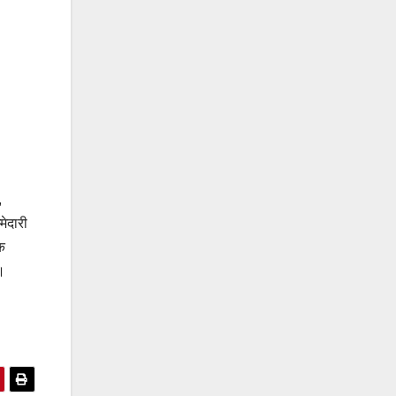
,
मेदारी
कि
ै।