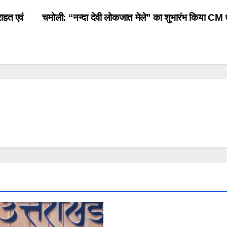
राहत एवं
चमोली: “नन्दा देवी लोकजात मेले” का शुभारंभ किया CM ध