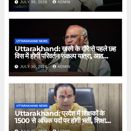
JULY 30, 2026
ADMIN
अधिकारियों को नोटिस…
UTTARAKHAND NEWS
Uttarakhand: खरगे के दौरे से पहले छह
विस में होगी परिवर्तन संकल्प यात्रा, आठ
अगस्त को हल्द्वानी में रैली
JULY 30, 2026
ADMIN
UTTARAKHAND NEWS
Uttarakhand: प्रदेश में शिक्षकों के
1500 से अधिक पदों पर होगी भर्ती, शिक्षा
मंत्री धन सिंह रावत ने दिए निर्देश