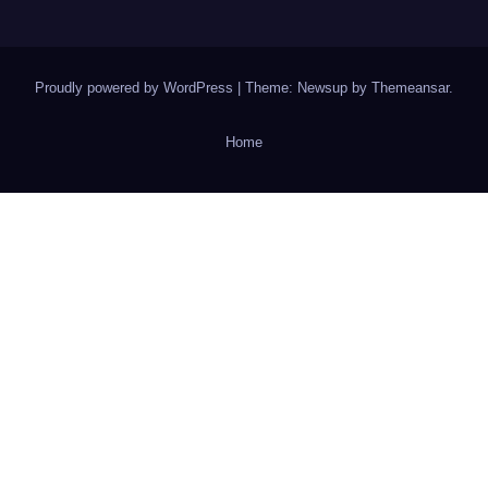
Proudly powered by WordPress
|
Theme: Newsup by
Themeansar
.
Home