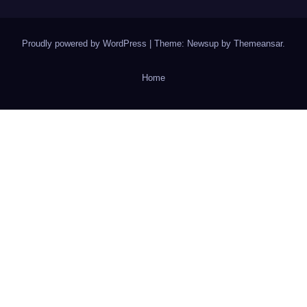
Proudly powered by WordPress
|
Theme: Newsup by
Themeansar
.
Home