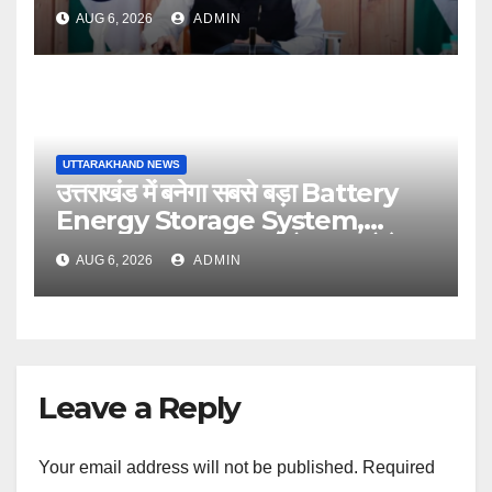
अगस्त को सीएम धामी करेंगे सम्मानित
AUG 6, 2026
ADMIN
UTTARAKHAND NEWS
उत्तराखंड में बनेगा सबसे बड़ा Battery
Energy Storage System,
UJVNL लगाएगा 352 करोड़ का प्रोजेक्ट
AUG 6, 2026
ADMIN
Leave a Reply
Your email address will not be published.
Required