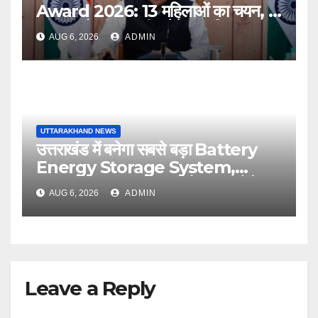
Award 2026: 13 महिलाओं का चयन, 8
अगस्त को सीएम धामी करेंगे सम्मानित
AUG 6, 2026
ADMIN
UTTARAKHAND NEWS
उत्तराखंड में बनेगा सबसे बड़ा Battery
Energy Storage System,
UJVNL लगाएगा 352 करोड़ का प्रोजेक्ट
AUG 6, 2026
ADMIN
Leave a Reply