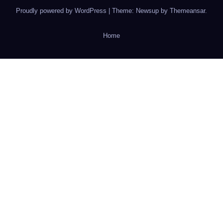
Proudly powered by WordPress
|
Theme: Newsup by
Themeansar
.
Home