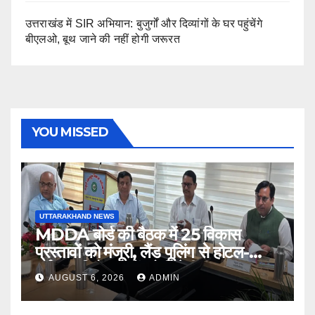
उत्तराखंड में SIR अभियान: बुजुर्गों और दिव्यांगों के घर पहुंचेंगे
बीएलओ, बूथ जाने की नहीं होगी जरूरत
YOU MISSED
UTTARAKHAND NEWS
MDDA बोर्ड की बैठक में 25 विकास
प्रस्तावों को मंजूरी, लैंड पूलिंग से होटल-
पर्यटन परियोजनाओं को मिलेगी रफ्तार
AUGUST 6, 2026
ADMIN